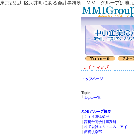
東京都品川区大井町にある会計事務所 ＭＭＩグループは地元
トップページ
Topics
└
Topics一覧
MMIグループ概要
├
ちょうぼ倶楽部
├
高橋合同会計事務所
├
株式会社エム・エム・アイ
├
節税倶楽部