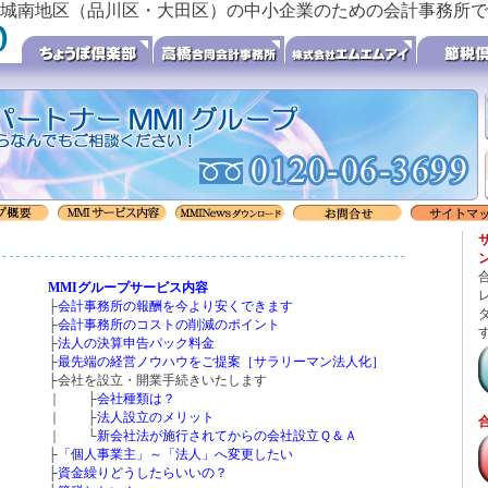
城南地区（品川区・大田区）の中小企業のための会計事務所で
MMIグループサービス内容
├
会計事務所の報酬を今より安くできます
├
会計事務所のコストの削減のポイント
├
法人の決算申告パック料金
├
最先端の経営ノウハウをご提案［サラリーマン法人化］
├会社を設立・開業手続きいたします
｜ ├
会社種類は？
｜ ├
法人設立のメリット
｜ └
新会社法が施行されてからの会社設立Ｑ＆Ａ
├
「個人事業主」～「法人」へ変更したい
├
資金繰りどうしたらいいの？