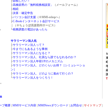
├
節税したい！
├
高橋節男の「無料税務相談室」
（メールフォーム）
├
相続
├
決算・確定申告
├
パソコン会計支援
（※MMI-eshopへ）
├
C-Bookインターネット会計サービス
｜（※ちょうぼ倶楽部内サービス）
ら
└
税務調査の電話があったら
サラリーマン法人化
├
サラリーマン法人って？
├
今までにもあるような事例
├
サラリーマン法人になると？
├
サラリーマン法人、社員なら誰でもなれるのか？
├
サラリーマン法人年収UPのメカニズム
├
サラリーマン法人、どのくらいお得？［シミュレーショ
ン］
├
サラリーマン法人、どのように進めて行くの？
└
サラリーマン法人をつくろう！
T
。
om
ープ概要
|
MMIサービス内容
|
MMINewsダウンロード
|
お問合せ
|
サイトマップ
|